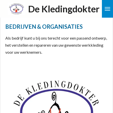
De Kledingdokter
Ga
direct
naar
BEDRIJVEN & ORGANISATIES
de
hoofdinhoud
Als bedrijf kunt u bij ons terecht voor een passend ontwerp,
het verstellen en repareren van uw gewenste werkkleding
voor uw werknemers.