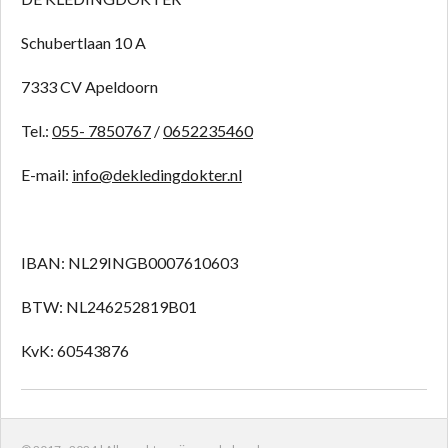
Schubertlaan 10 A
7333 CV Apeldoorn
Tel.:
055- 7850767
/
0652235460
E-mail:
info@dekledingdokter.nl
IBAN: NL29INGB0007610603
BTW: NL246252819B01
KvK:
60543876